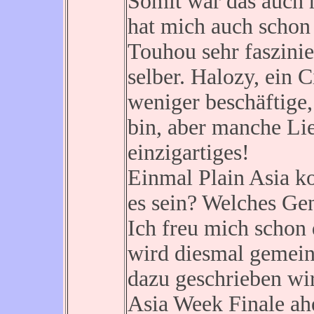
Somit war das auch m
hat mich auch schon
Touhou sehr faszinie
selber. Halozy, ein 
weniger beschäftige,
bin, aber manche Li
einzigartiges!
Einmal Plain Asia k
es sein? Welches Ge
Ich freu mich schon 
wird diesmal gemein
dazu geschrieben wi
Asia Week Finale ah