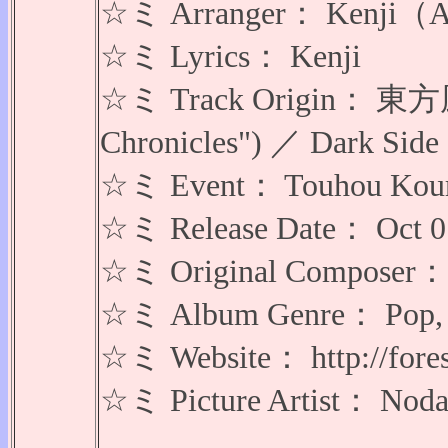
☆ミ Arranger： Kenji（
☆ミ Lyrics： Kenji
☆ミ Track Origin： 東方風神録
Chronicles") ／ Dark
☆ミ Event： Touhou
☆ミ Release Date： Oct 0
☆ミ Original Comp
☆ミ Album Genre： Pop, R
☆ミ Website： http://forest
☆ミ Picture Artist： Nod